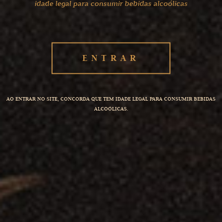
idade legal para consumir bebidas alcoólicas
nossas aguardentes
Conheça a Aguardente
CR&F XO Fine & Rare
ENTRAR
AO ENTRAR NO SITE, CONCORDA QUE TEM IDADE LEGAL PARA CONSUMIR BEBIDAS
ALCOÓLICAS.
Conheça a riqueza
UM LEGADO DE UNIÃO
da nossa história
E TRADIÇÃO, ESCRITAS
NO NOSSO ADN
CR&F é sinónimo de confiança, experiência e