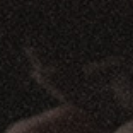
partilha. É uma história secular de um
compromisso - juntar pessoas em torno de uma
grande aguardente.
Conheça a riqueza
Conheça as
da nossa história
nossas recomendações
de consumo