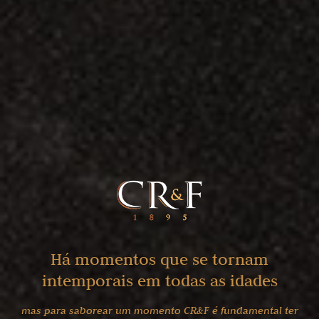
Conheça a
Aguardente
Velha
CR&F Reserva Extra
SELADAS
Conheça os segredos
da nossa produção
DENTRO DE
CADA
GARRAFA
Há momentos que se tornam
intemporais em todas as idades
mas para saborear um momento CR&F é fundamental
ter
Conheça a alma das