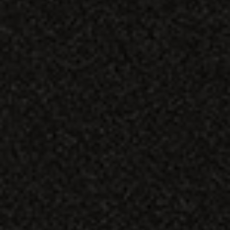
UM SEGREDO BEM
GUARDADO PARA QUE
POSSA SABOREAR,
LENTAMENTE, CADA
MOMENTO
Um processo meticulosamente pensado e
estudado, para garantir que, cada copo de
aguardente CR&F é uma viagem de aromas e sabor.
Conheça os segredos
da nossa produção