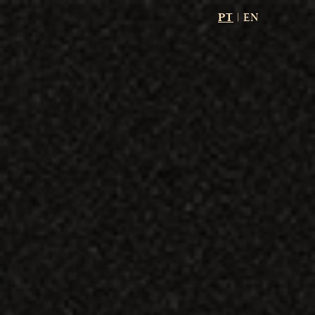
PT
|
EN
UMA BARRICA.
UM LEGADO.
Guardada pelo tempo desde 1980. Revelada
apenas agora, no momento certo. CR&F XO Cask
Strength nasce de uma única barrica, na sua
forma mais autêntica — pura, intensa e fiel à
tradição que nos define desde 1895. Uma edição
limitada a 365 garrafas, criada como se cria uma
obra: com mestria, paciência e respeito pelo
tempo.
Saiba mais