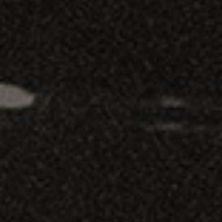
UMA
OBSESSÃO
PELA
PERFEIÇÃO
Conheça a
Aguardente
Velha
CR&F Reserva