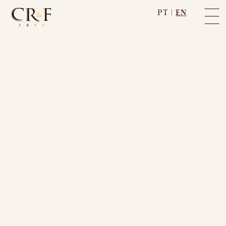
PT
|
EN
Know more
Learn the secrets
of our production
Discover the soul
of our brandies